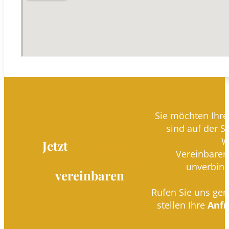
Sie möchten Ihre
sind auf der 
W
Jetzt
kostenloses
Vereinbaren 
Beratungsgespräch
unverbind
vereinbaren
Rufen Sie uns ge
stellen Ihre
Anfr